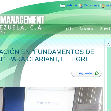
[
Webmail
][
Registrarse
][
Inic
Inicio
Nosotros
Servici
A
ACIÓN EN "FUNDAMENTOS DE
" PARA CLARIANT, EL TIGRE