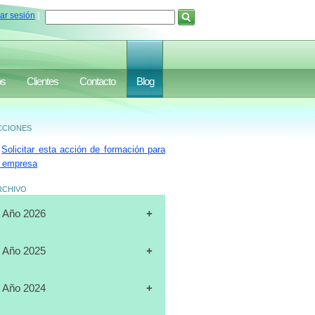
iar sesión
]
os
Clientes
Contacto
Blog
ciones
Solicitar esta acción de formación para
 empresa
rchivo
Año 2026
[31-07-2026]
CURSO
Año 2025
"CERTIFICACIÓN DE
OPERADORES DE
[19-12-2025]
CURSO
Año 2024
MONTACARGAS", FULL DATA,
"PLANIFICACIÓN ESTRATÉGICA",
MARACAIBO
J.A.LUXURY GROUP, ORLANDO