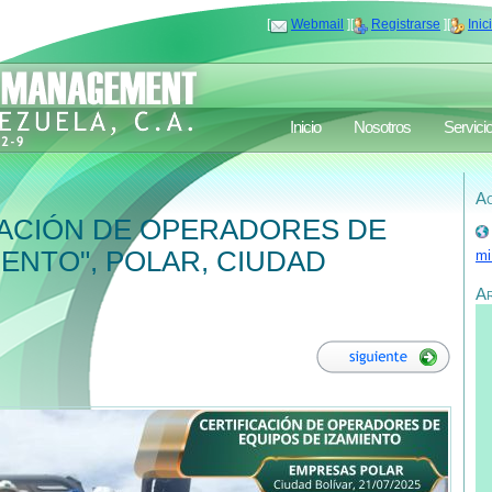
[
Webmail
][
Registrarse
][
Inic
Inicio
Nosotros
Servici
Ac
CACIÓN DE OPERADORES DE
IENTO", POLAR, CIUDAD
mi
A