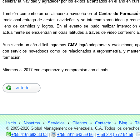
celebrar la Navidad y agradecer por los éxitos alcanzados en el año en cur
También compartieron un almuerzo navideño en el
Centro de Formación
tradicional entrega de cestas navideñas y se intercambiaron ideas y recu
lleno de cambios y logros. En el evento se pudo realizar interacción
actualmente se encuentran en otras latitudes a través de video conferencia.
Aun siendo un año difícil logramos
GMV
logró adaptarse y evolucionar, ap
con servicios novedosos como los relacionados a ergonometría, y mantene
formación.
Miramos al 2017 con esperanza y compromiso con el país.
Inicio
•
Nosotros
•
Servicios
•
Clientes
•
Contacto
•
Blog
•
Té
© 2005-2026 Global Management de Venezuela, C.A. Todos los derechos
+(58-416) 692-33-03
|
+(58-291) 643-59-86
|
+(58-291) 772-94-58
|