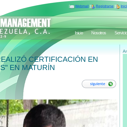
[
Webmail
][
Registrarse
][
Inic
Inicio
Nosotros
Servici
A
EALIZÓ CERTIFICACIÓN EN
2S" EN MATURÍN