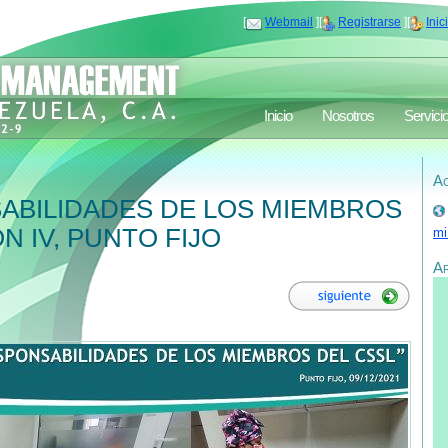
[
Webmail
][
Registrarse
][
Inic
Inicio
Nosotros
Servici
Ac
ABILIDADES DE LOS MIEMBROS
N IV, PUNTO FIJO
mi
A