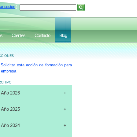
iar sesión
]
os
Clientes
Contacto
Blog
ciones
Solicitar esta acción de formación para
 empresa
rchivo
Año 2026
[31-07-2026]
CURSO
Año 2025
"CERTIFICACIÓN DE
OPERADORES DE
[19-12-2025]
CURSO
Año 2024
MONTACARGAS", FULL DATA,
"PLANIFICACIÓN ESTRATÉGICA",
MARACAIBO
J.A.LUXURY GROUP, ORLANDO