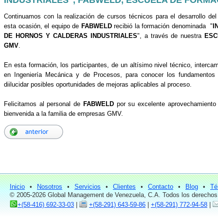
Continuamos con la realización de cursos técnicos para el desarrollo d
esta ocasión, el equipo de
FABWELD
recibió la formación denominada "
I
DE HORNOS Y CALDERAS INDUSTRIALES
", a través de nuestra
ESC
GMV
.
En esta formación, los participantes, de un altísimo nivel técnico, interca
en Ingeniería Mecánica y de Procesos, para conocer los fundamentos
diilucidar posibles oportunidades de mejoras aplicables al proceso.
Felicitamos al personal de
FABWELD
por su excelente aprovechamiento 
bienvenida a la familia de empresas GMV.
Inicio
•
Nosotros
•
Servicios
•
Clientes
•
Contacto
•
Blog
•
Té
© 2005-2026 Global Management de Venezuela, C.A. Todos los derechos
+(58-416) 692-33-03
|
+(58-291) 643-59-86
|
+(58-291) 772-94-58
|