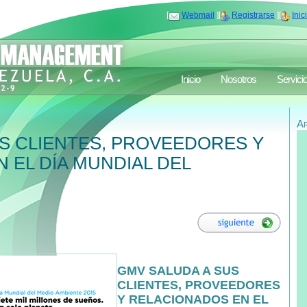
[
Webmail
][
Registrarse
][
Inic
Inicio
Nosotros
Servici
A
S CLIENTES, PROVEEDORES Y
 EL DÍA MUNDIAL DEL
GMV SALUDA A SUS
CLIENTES, PROVEEDORES
Y RELACIONADOS EN EL