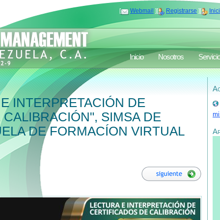
[
Webmail
][
Registrarse
][
Inic
Inicio
Nosotros
Servici
Ac
E INTERPRETACIÓN DE
 CALIBRACIÓN", SIMSA DE
mi
ELA DE FORMACÍON VIRTUAL
A