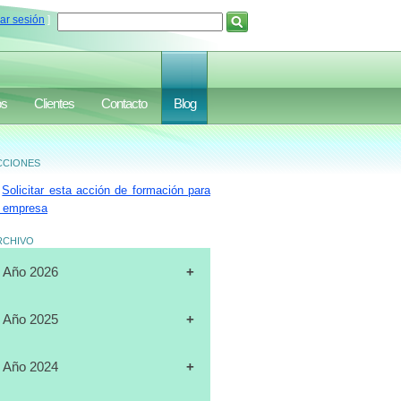
iar sesión
]
os
Clientes
Contacto
Blog
ciones
Solicitar esta acción de formación para
 empresa
rchivo
Año 2026
[31-07-2026]
CURSO
Año 2025
"CERTIFICACIÓN DE
OPERADORES DE
[19-12-2025]
CURSO
Año 2024
MONTACARGAS", FULL DATA,
"PLANIFICACIÓN ESTRATÉGICA",
MARACAIBO
J.A.LUXURY GROUP, ORLANDO