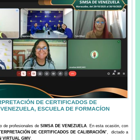
RPRETACIÓN DE CERTIFICADOS DE
E VENEZUELA, ESCUELA DE FORMACÍON
o de profesionales de
SIMSA DE VENEZUELA
. En esta ocasión, con
TERPRETACIÓN DE CERTIFICADOS DE CALIBRACIÓN
", dictado a
N VIRTUAL GMV
.