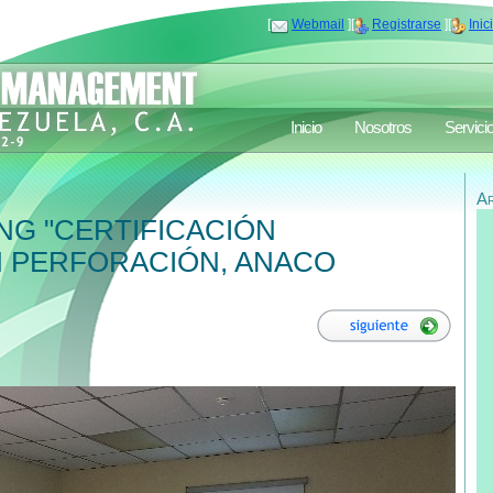
[
Webmail
][
Registrarse
][
Inic
Inicio
Nosotros
Servici
A
ING "CERTIFICACIÓN
N PERFORACIÓN, ANACO