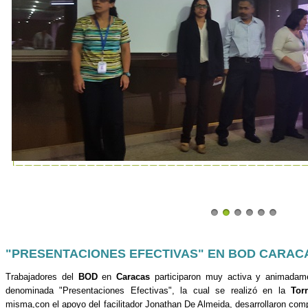
"PRESENTACIONES EFECTIVAS" EN BOD CARAC
Trabajadores del
BOD
en
Caracas
participaron muy activa y animadam
denominada "Presentaciones Efectivas", la cual se realizó en la
To
misma,con el apoyo del facilitador Jonathan De Almeida, desarrollaron com