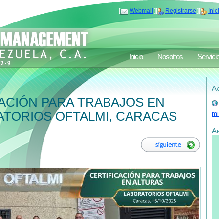
[
Webmail
][
Registrarse
][
Inic
Inicio
Nosotros
Servici
Ac
ACIÓN PARA TRABAJOS EN
ATORIOS OFTALMI, CARACAS
mi
A