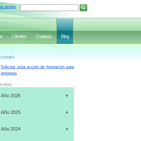
iar sesión
]
os
Clientes
Contacto
Blog
ciones
Solicitar esta acción de formación para
 empresa
rchivo
Año 2026
[31-07-2026]
CURSO
Año 2025
"CERTIFICACIÓN DE
OPERADORES DE
[19-12-2025]
CURSO
Año 2024
MONTACARGAS", FULL DATA,
"PLANIFICACIÓN ESTRATÉGICA",
MARACAIBO
J.A.LUXURY GROUP, ORLANDO