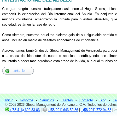
Con gran alegría nuestros trabajadores asistieron al Hogar Serres, ubic
compartir la celebración del Día Internacional del Abuelo. En conjunto c
muchos voluntarios, amenizaron la jornada para nuestros abuelitos, qui
sociedad, están en la fase de retiro.
Como siempre, nuestros abuelitos hicieron gala de su inigualable sentido e
años, incluso en medio de desafíos económicos de importancia.
Aprovechamos también desde Global Management de Venezuela para pedir
a la causa del bienestar de nuestros abuelos, contribuyendo con alim
voluntario a hacer más agradable esta etapa de la vida, a la cual muchos s
Inicio
•
Nosotros
•
Servicios
•
Clientes
•
Contacto
•
Blog
•
Té
© 2005-2026 Global Management de Venezuela, C.A. Todos los derechos
+(58-416) 692-33-03
|
+(58-291) 643-59-86
|
+(58-291) 772-94-58
|