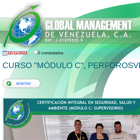
22/11/2023
0 comentarios
CURSO "MÓDULO C", PERFOROSV