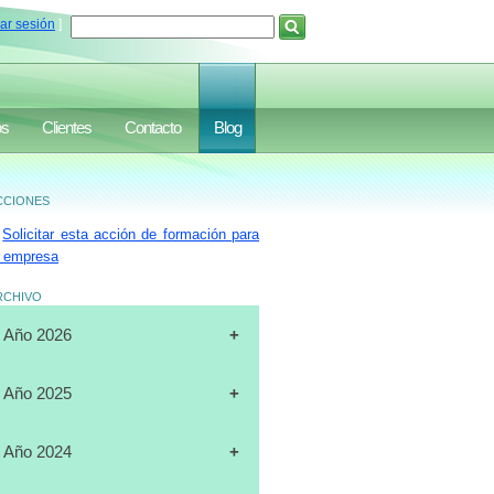
iar sesión
]
os
Clientes
Contacto
Blog
ciones
Solicitar esta acción de formación para
 empresa
rchivo
Año 2026
[31-07-2026]
CURSO
Año 2025
"CERTIFICACIÓN DE
OPERADORES DE
[19-12-2025]
CURSO
Año 2024
MONTACARGAS", FULL DATA,
"PLANIFICACIÓN ESTRATÉGICA",
MARACAIBO
J.A.LUXURY GROUP, ORLANDO