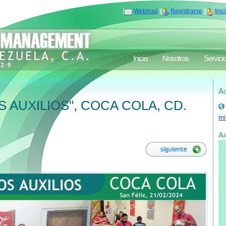
[
Webmail
][
Registrarse
][
Inic
Inicio
Nosotros
Servici
Ac
 AUXILIOS", COCA COLA, CD.
mi
A