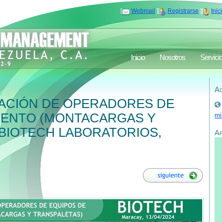
[
Webmail
][
Registrarse
][
Inic
Inicio
Nosotros
Servici
Ac
CACIÓN DE OPERADORES DE
MIENTO (MONTACARGAS Y
mi
 BIOTECH LABORATORIOS,
A