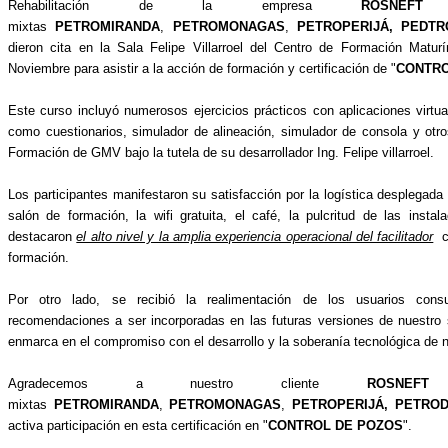
Rehabilitación de la empresa
ROSNEFT
y
mixtas
PETROMIRANDA
,
PETROMONAGAS
,
PETROPERIJÁ, PEDT
dieron cita en la Sala Felipe Villarroel del Centro de Formación Matu
Noviembre para asistir a la acción de formación y certificación de "
CONTRO
Este curso incluyó numerosos ejercicios prácticos con aplicaciones virtual
como cuestionarios, simulador de alineación, simulador de consola y otro
Formación de GMV bajo la tutela de su desarrollador Ing. Felipe villarroel.
Los participantes manifestaron su satisfacción por la logística desplegada
salón de formación, la wifi gratuita, el café, la pulcritud de las insta
destacaron
el alto nivel y la amplia experiencia operacional del facilitador
co
formación.
Por otro lado, se recibió la realimentación de los usuarios cons
recomendaciones a ser incorporadas en las futuras versiones de nuestro
enmarca en el compromiso con el desarrollo y la soberanía tecnológica de 
Agradecemos a nuestro cliente
ROSNEFT
y
mixtas
PETROMIRANDA
,
PETROMONAGAS
,
PETROPERIJÁ, PETRO
activa participación en esta certificación en "
CONTROL DE POZOS
".