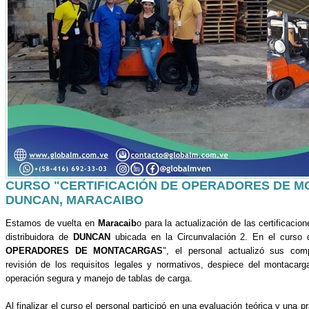
CURSO "CERTIFICACIÓN DE OPERADORES DE M
DUNCAN, MARACAIBO
Estamos de vuelta en
Maracaib
o para la actualización de las certificacio
distribuidora de
DUNCAN
ubicada en la Circunvalación 2. En el curso
OPERADORES DE MONTACARGAS
", el personal actualizó sus comp
revisión de los requisitos legales y normativos, despiece del montacarga
operación segura y manejo de tablas de carga.
Al finalizar el curso el personal participó en una evaluación teórica y una p