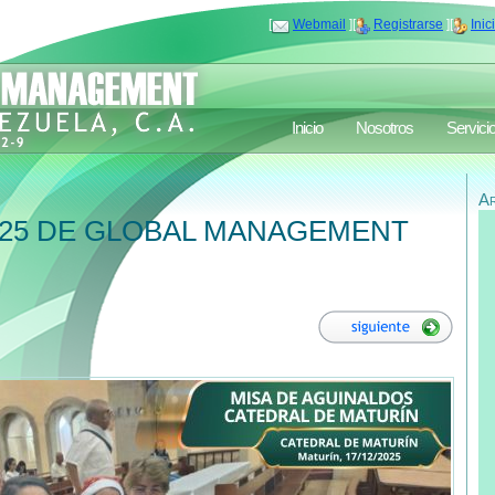
[
Webmail
][
Registrarse
][
Inic
Inicio
Nosotros
Servici
A
025 DE GLOBAL MANAGEMENT